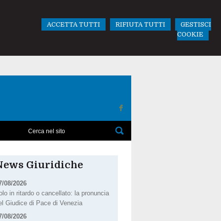
ACCETTA TUTTI
RIFIUTA TUTTI
GESTISCI
COOKIE
News Giuridiche
7/08/2026
olo in ritardo o cancellato: la pronuncia
el Giudice di Pace di Venezia
7/08/2026