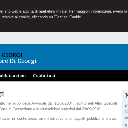
 del sito web e attività di marketing mirate. Per maggiori informazioni, riveda la
 relative ai cookie, cliccando su 'Gestisci Cookie'
I GIORGI
re Di Giorgi
ubblicazioni
Contattaci
gi
to nell’Albo degli Avvocati dal 13/07/2004; iscritto nell’Albo Speciali
0
 Corte di Cassazione e le giurisdizioni superiori dal 23/09/2016.
V
d
ntare, in contenzioso amministrativo e di appalti pubblici e privati,
0