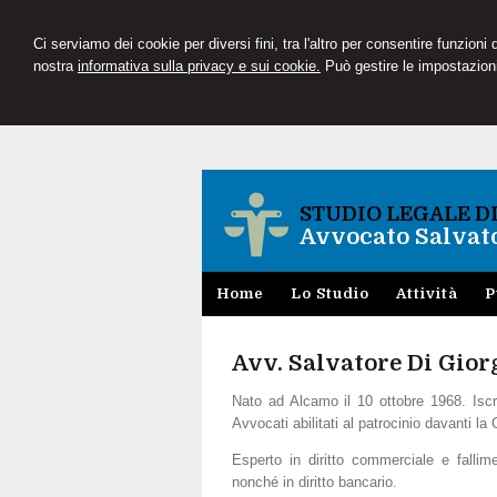
Ci serviamo dei cookie per diversi fini, tra l'altro per consentire funzioni
nostra
informativa sulla privacy e sui cookie.
Può gestire le impostazioni
STUDIO LEGALE D
Avvocato Salvato
Home
Lo Studio
Attività
P
Avv. Salvatore Di Gior
Nato ad Alcamo il 10 ottobre 1968. Iscrit
Avvocati abilitati al patrocinio davanti la
Esperto in diritto commerciale e fallime
nonché in diritto bancario.