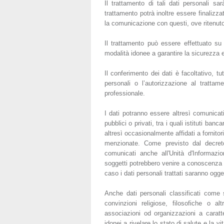
Il trattamento di tali dati personali sa
trattamento potrà inoltre essere finalizzat
la comunicazione con questi, ove ritenuto
Il trattamento può essere effettuato su 
modalità idonee a garantire la sicurezza e
Il conferimento dei dati è facoltativo, tutt
personali o l’autorizzazione al tratt
professionale.
I dati potranno essere altresì comunicati
pubblici o privati, tra i quali istituti banc
altresì occasionalmente affidati a fornitori
menzionate. Come previsto dal decret
comunicati anche all'Unità d'Informazio
soggetti potrebbero venire a conoscenza de
caso i dati personali trattati saranno ogge
Anche dati personali classificati come se
convinzioni religiose, filosofiche o alt
associazioni od organizzazioni a caratte
idonei a rivelare lo stato di salute e la