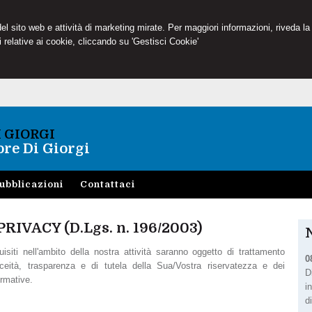
 del sito web e attività di marketing mirate. Per maggiori informazioni, riveda la
 relative ai cookie, cliccando su 'Gestisci Cookie'
I GIORGI
re Di Giorgi
ubblicazioni
Contattaci
IVACY (D.Lgs. n. 196/2003)
uisiti nell'ambito della nostra attività saranno oggetto di trattamento
0
liceità, trasparenza e di tutela della Sua/Vostra riservatezza e dei
D
ormative.
i
d