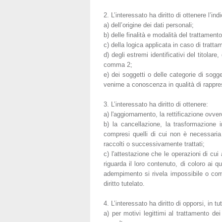
2. L’interessato ha diritto di ottenere l’ind
a) dell’origine dei dati personali;
b) delle finalità e modalità del trattamento
c) della logica applicata in caso di trattam
d) degli estremi identificativi del titolar
comma 2;
e) dei soggetti o delle categorie di sog
venirne a conoscenza in qualità di rapprese
3. L’interessato ha diritto di ottenere:
a) l'aggiornamento, la rettificazione ovver
b) la cancellazione, la trasformazione i
compresi quelli di cui non è necessaria 
raccolti o successivamente trattati;
c) l'attestazione che le operazioni di cu
riguarda il loro contenuto, di coloro ai qu
adempimento si rivela impossibile o com
diritto tutelato.
4. L’interessato ha diritto di opporsi, in tu
a) per motivi legittimi al trattamento de