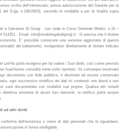
enso scritto dell’interessato, previa autorizzazione del Garante per la
26 del D.lgs n.196/2003), secondo le modalità e per le finalità sopra
sonali è Salvatore Di Giorgi con sede in Corso Generale Medici, n.10 –
14251 - Email: info@studiolegaledigiorgi.it . Si precisa che il titolare
fessionista. E’ possibile conoscere una versione aggiornata di questo
nsabili del trattamento, rivolgendosi direttamente al titolare indicato
e Lei/Voi potrà rivolgersi per far valere i Suoi diritti, così come previsto
e per Sua/Vostra comodità viene sotto riportato. Va comunque osservato
alogo documento con fede pubblica, è destinato ad essere conservato
inario; ogni successiva modifica dei dati ivi contenuti non dovrà e non
nsì sarà documentata con modalità sue proprie. Qualora atti notarili
 obiettiva erroneità di alcuni loro elementi, la rettifica potrà essere
e.
 ed altri diritti
la conferma dell'esistenza o meno di dati personali che lo riguardano,
omunicazione in forma intelligibile.