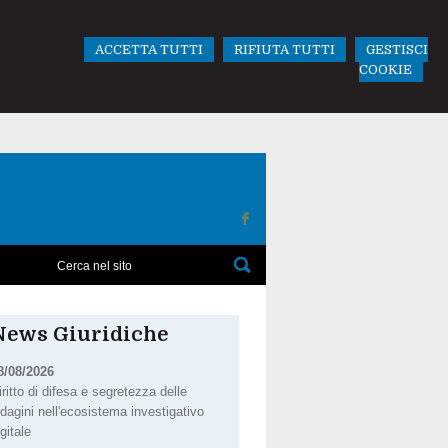
ACCETTA TUTTI
RIFIUTA TUTTI
GESTISCI
COOKIE
News Giuridiche
8/08/2026
iritto di difesa e segretezza delle
ndagini nell'ecosistema investigativo
igitale