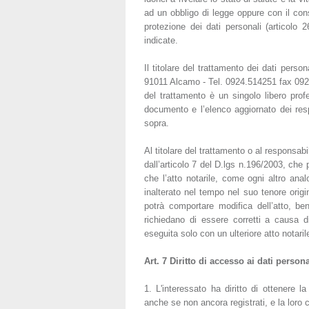
ad un obbligo di legge oppure con il cons
protezione dei dati personali (articolo 
indicate.
Il titolare del trattamento dei dati per
91011 Alcamo - Tel. 0924.514251 fax 0924 5
del trattamento è un singolo libero pro
documento e l’elenco aggiornato dei respo
sopra.
Al titolare del trattamento o al responsabil
dall’articolo 7 del D.lgs n.196/2003, ch
che l’atto notarile, come ogni altro an
inalterato nel tempo nel suo tenore orig
potrà comportare modifica dell’atto, be
richiedano di essere corretti a causa di
eseguita solo con un ulteriore atto notaril
Art. 7 Diritto di accesso ai dati personali
1. L'interessato ha diritto di ottenere 
anche se non ancora registrati, e la loro c