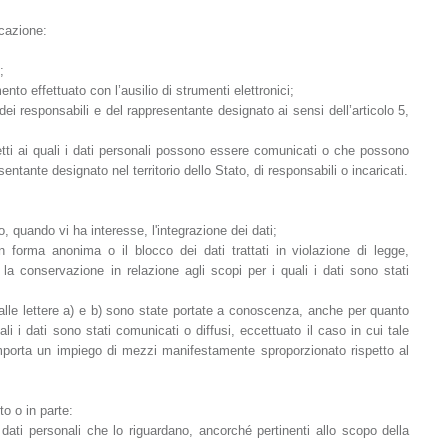
icazione:
;
ento effettuato con l’ausilio di strumenti elettronici;
e, dei responsabili e del rappresentante designato ai sensi dell’articolo 5,
getti ai quali i dati personali possono essere comunicati o che possono
ntante designato nel territorio dello Stato, di responsabili o incaricati.
o, quando vi ha interesse, l'integrazione dei dati;
n forma anonima o il blocco dei dati trattati in violazione di legge,
la conservazione in relazione agli scopi per i quali i dati sono stati
i alle lettere a) e b) sono state portate a conoscenza, anche per quanto
ali i dati sono stati comunicati o diffusi, eccettuato il caso in cui tale
porta un impiego di mezzi manifestamente sproporzionato rispetto al
tto o in parte:
i dati personali che lo riguardano, ancorché pertinenti allo scopo della