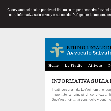
Ci serviamo dei cookie per diversi fini, tra l'altro per consentire funzioni
nostra
informativa sulla privacy e sui cookie.
Può gestire le impostazioni
STUDIO LEGALE D
Avvocato Salvato
Home
Lo Studio
Attività
P
INFORMATIVA SULLA PR
I dati personali da Lei/Voi forniti o acq
improntato ai principi di correttezza, 
Suoi/Vostri diritti, ai sensi delle vigenti n