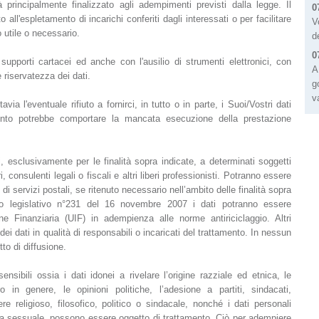
rà principalmente finalizzato agli adempimenti previsti dalla legge. Il
0
o all'espletamento di incarichi conferiti dagli interessati o per facilitare
V
 utile o necessario.
d
0
supporti cartacei ed anche con l'ausilio di strumenti elettronici, con
A
 riservatezza dei dati.
g
v
avia l'eventuale rifiuto a fornirci, in tutto o in parte, i Suoi/Vostri dati
amento potrebbe comportare la mancata esecuzione della prestazione
, esclusivamente per le finalità sopra indicate, a determinati soggetti
ari, consulenti legali o fiscali e altri liberi professionisti. Potranno essere
 di servizi postali, se ritenuto necessario nell’ambito delle finalità sopra
o legislativo n°231 del 16 novembre 2007 i dati potranno essere
ne Finanziaria (UIF) in adempienza alle norme antiriciclaggio. Altri
i dati in qualità di responsabili o incaricati del trattamento. In nessun
tto di diffusione.
nsibili ossia i dati idonei a rivelare l’origine razziale ed etnica, le
ro in genere, le opinioni politiche, l’adesione a partiti, sindacati,
re religioso, filosofico, politico o sindacale, nonché i dati personali
 vita sessuale, possono essere oggetto di trattamento. Ciò per adempiere