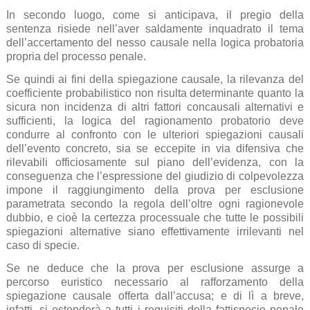
In secondo luogo, come si anticipava, il pregio della
sentenza risiede nell’aver saldamente inquadrato il tema
dell’accertamento del nesso causale nella logica probatoria
propria del processo penale.
Se quindi ai fini della spiegazione causale, la rilevanza del
coefficiente probabilistico non risulta determinante quanto la
sicura non incidenza di altri fattori concausali alternativi e
sufficienti, la logica del ragionamento probatorio deve
condurre al confronto con le ulteriori spiegazioni causali
dell’evento concreto, sia se eccepite in via difensiva che
rilevabili officiosamente sul piano dell’evidenza, con la
conseguenza che l’espressione del giudizio di colpevolezza
impone il raggiungimento della prova per esclusione
parametrata secondo la regola dell’oltre ogni ragionevole
dubbio, e cioè la certezza processuale che tutte le possibili
spiegazioni alternative siano effettivamente irrilevanti nel
caso di specie.
Se ne deduce che la prova per esclusione assurge a
percorso euristico necessario al rafforzamento della
spiegazione causale offerta dall’accusa; e di lì a breve,
infatti, si estenderà a tutti i requisiti della fattispecie penale