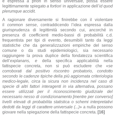
è espressa a priori in senso universale, possa essere
legittimamente spiegato
a fortiori
in applicazione dell’
id quod
plerumque accidit.
A ragionare diversamente si finirebbe con il violentare
il
common sense
, contraddicendo l’idea espressa dalla
giurisprudenza di legittimità secondo cui, ancorché in
presenza di coefficienti medio-bassi di probabilità c.d.
frequentista per tipi di evento, desumibili tanto da leggi
statistiche che da generalizzazioni empiriche del senso
comune o da studi epidemiologici, sia necessario
raggiungere la prova duplice della fondatezza scientifica
dell’
explanans, e
della specifica applicabilità nella
fattispecie concreta, non si può escludere che «
se
corroborati dal positivo riscontro probatorio, condotto
secondo le cadenze tipiche della più aggiornata criteriologia
medico-legale, circa la sicura non incidenza nel caso di
specie di altri fattori interagenti in via alternativa, possano
essere utilizzati per il riconoscimento giudiziale del
necessario nesso di condizionamento [mentre per converso]
livelli elevati di probabilita statistica o schemi interpretativi
dedotti da leggi di carattere universale (...)
» a nulla possono
giovare nella spiegazione della fattispecie concreta.
[16]