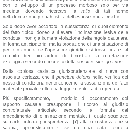
con lo sviluppo di un processo morboso solo per via
mediata, dovendo ricercarsi la
ratio
di tali norme
nella limitazione probabilistica dell’esposizione al rischio.
Solo dopo aver accertato la sussistenza di quell'elemento
del fatto tipico idoneo a rilevare l'inclinazione lesiva della
condotta, non già la mera violazione della regola cautelare,
in forma anticipatoria, ma la produzione di una situazione di
pericolo concreto,è l’operatore giuridico si trova innanzi al
compito, ben più arduo, di dimostrare la correlazione
eziologica secondo il modello della
condicio sine qua non
.
Dalla copiosa casistica giurisprudenziale si rileva con
assoluta certezza che il
punctum dolens
nella verifica del
nesso di condizionamento
concerne la sussunzione del fatto
materiale provato sotto una legge scientifica di copertura.
Più specificatamente, il modello di accertamento del
rapporto causale presuppone il ricorso al giudizio
controfattuale articolato secondo la formula del
procedimento di eliminazione mentale, il quale soggiace,
secondo notoria giurisprudenza,
[7]
alla circostanza che si
sappia, aprioristicamente, se da una data condotta