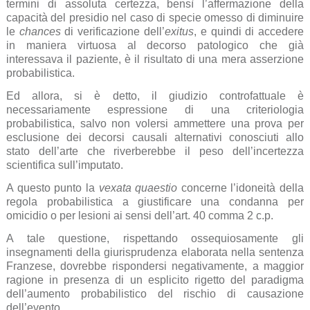
termini di assoluta certezza, bensì l’affermazione della
capacità del presidio nel caso di specie omesso di diminuire
le
chances
di verificazione dell’
exitus
, e quindi di accedere
in maniera virtuosa al decorso patologico che già
interessava il paziente, è il risultato di una mera asserzione
probabilistica.
Ed allora, si è detto, il giudizio controfattuale è
necessariamente espressione di una criteriologia
probabilistica, salvo non volersi ammettere una prova per
esclusione dei decorsi causali alternativi conosciuti allo
stato dell’arte che riverberebbe il peso dell’incertezza
scientifica sull’imputato.
A questo punto la
vexata quaestio
concerne l’idoneità della
regola probabilistica a giustificare una condanna per
omicidio o per lesioni ai sensi dell’art. 40 comma 2 c.p.
A tale questione, rispettando ossequiosamente gli
insegnamenti della giurisprudenza elaborata nella sentenza
Franzese, dovrebbe rispondersi negativamente, a maggior
ragione in presenza di un esplicito rigetto del paradigma
dell’aumento probabilistico del rischio di causazione
dell’evento.