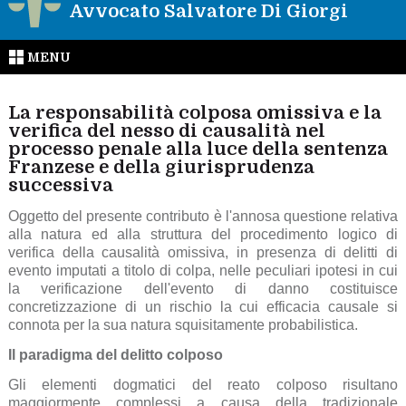
Avvocato Salvatore Di Giorgi
MENU
La responsabilità colposa omissiva e la
verifica del nesso di causalità nel
processo penale alla luce della sentenza
Franzese e della giurisprudenza
successiva
Oggetto del presente contributo è l'annosa questione relativa
alla natura ed alla struttura del procedimento logico di
verifica della causalità omissiva, in presenza di delitti di
evento imputati a titolo di colpa, nelle peculiari ipotesi in cui
la verificazione dell'evento di danno costituisce
concretizzazione di un rischio la cui efficacia causale si
connota per la sua natura squisitamente probabilistica.
Il paradigma del delitto colposo
Gli elementi dogmatici del reato colposo risultano
maggiormente complessi a causa della tradizionale