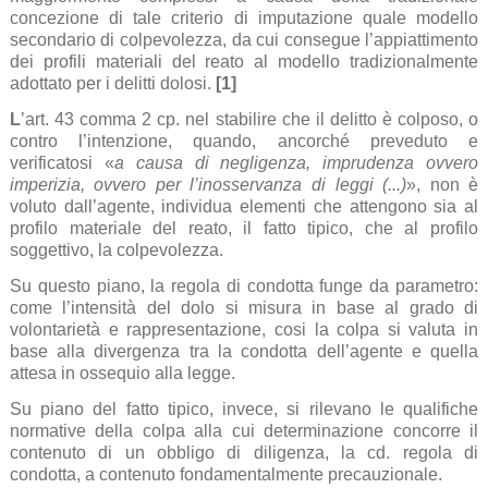
concezione di tale criterio di imputazione quale modello
secondario di colpevolezza, da cui consegue l’appiattimento
dei profili materiali del reato al modello tradizionalmente
adottato per i delitti dolosi.
[1]
L
’art. 43 comma 2 cp. nel stabilire che il delitto è colposo, o
contro l’intenzione, quando, ancorché preveduto e
verificatosi «
a causa di negligenza, imprudenza ovvero
imperizia, ovvero per l’inosservanza di leggi (...)
», non è
voluto dall’agente, individua elementi che attengono sia al
profilo materiale del reato, il fatto tipico, che al profilo
soggettivo, la colpevolezza.
Su questo piano, la regola di condotta funge da parametro:
come l’intensità del dolo si misura in base al grado di
volontarietà e rappresentazione, cosi la colpa si valuta in
base alla divergenza tra la condotta dell’agente e quella
attesa in ossequio alla legge.
Su piano del fatto tipico, invece, si rilevano le qualifiche
normative della colpa alla cui determinazione concorre il
contenuto di un obbligo di diligenza, la cd. regola di
condotta, a contenuto fondamentalmente precauzionale.