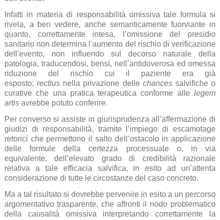
Infatti in materia di responsabilità omissiva tale formula si
rivela, a ben vedere, anche semanticamente fuorviante in
quanto, correttamente intesa, l’omissione del presidio
sanitario non determina l’aumento del rischio di verificazione
dell’evento, non influendo sul decorso naturale della
patologia, traducendosi, bensì, nell’antidoverosa ed omessa
riduzione del rischio cui il paziente era già
esposto;
rectius
nella privazione delle
chances
salvifiche o
curative che una pratica terapeutica conforme alle
legem
artis
avrebbe potuto conferire.
Per converso si assiste in giurisprudenza all’affermazione di
giudizi di responsabilità, tramite l’impiego di escamotage
retorici che permettono il salto dell’ostacolo in applicazione
delle formule della certezza processuale o, in via
equivalente, dell’elevato grado di credibilità razionale
relativa a tale efficacia salvifica, in esito ad un’attenta
considerazione di tutte le circostanze del caso concreto.
Ma a tal risultato si dovrebbe pervenire in esito a un percorso
argomentativo trasparente, che affronti il nodo problematico
della causalità omissiva interpretando correttamente la