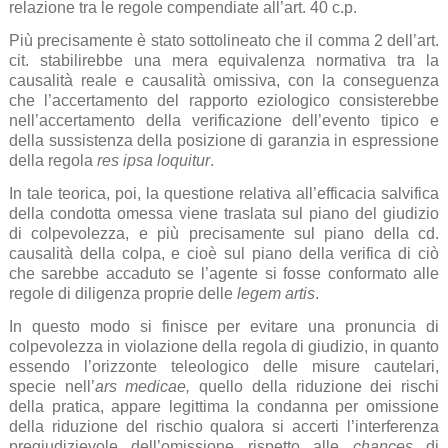
relazione tra le regole compendiate all’art. 40 c.p.
Più precisamente è stato sottolineato che il comma 2 dell’art.
cit. stabilirebbe una mera equivalenza normativa tra la
causalità reale e causalità omissiva, con la conseguenza
che l’accertamento del rapporto eziologico consisterebbe
nell’accertamento della verificazione dell’evento tipico e
della sussistenza della posizione di garanzia in espressione
della regola
res ipsa loquitur
.
In tale teorica, poi, la questione relativa all’efficacia salvifica
della condotta omessa viene traslata sul piano del giudizio
di colpevolezza, e più precisamente sul piano della cd.
causalità della colpa, e cioè sul piano della verifica di ciò
che sarebbe accaduto se l’agente si fosse conformato alle
regole di diligenza proprie delle
legem artis
.
In questo modo si finisce per evitare una pronuncia di
colpevolezza in violazione della regola di giudizio, in quanto
essendo l’orizzonte teleologico delle misure cautelari,
specie nell’
ars medicae,
quello della riduzione dei rischi
della pratica, appare legittima la condanna per omissione
della riduzione del rischio qualora si accerti l’interferenza
pregiudizievole dell’omissione rispetto alle
chances
di