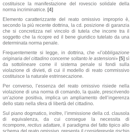
costituisce la manifestazione del rovescio solidale della
norma incriminatrice.
[4]
Elemento caratterizzante del reato omissivo improprio è,
secondo la più recente dottrina, la cd. posizione di garanzia
che si concretizza nel vincolo di tutela che incorre tra il
soggetto che la ricopre ed il bene giuridico tutelato da una
determinata norma penale.
Frequentemente si legge, in dottrina, che «
l’obbligazione
originaria del cittadino concerne soltanto le astensioni
»
[5]
sì
da sottolineare come il sistema penale si fondi sulla
violazione di divieti, di cui il modello di reato commissivo
costituisce la naturale estrinsecazione.
Per converso, l’essenza del reato omissivo risiede nella
violazione di una norma di comando, la quale, prescrivendo
un’azione positiva, implica un ampliamento dell’ingerenza
dello stato nella sfera di libertà del cittadino.
Sul piano dogmatico, inoltre, l’immissione della cd. clausola
di equivalenza, da cui consegue la necessita di
ricomporre,
rectius
adattare, il paradigma del fatto tipico allo
schema del reato omissivo, presenta il considerevole rischio