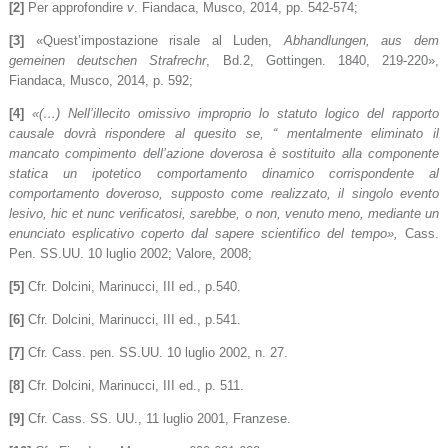
[2]
Per approfondire
v
. Fiandaca, Musco, 2014, pp. 542-574;
[3]
«Quest’impostazione risale al Luden,
Abhandlungen, aus dem
gemeinen deutschen Strafrechr
, Bd.2, Gottingen. 1840, 219-220»,
Fiandaca, Musco, 2014, p. 592;
[4]
«
(…) Nell’illecito omissivo improprio lo statuto logico del rapporto
causale dovrà rispondere al quesito se, “ mentalmente eliminato il
mancato compimento dell’azione doverosa è sostituito alla componente
statica un ipotetico comportamento dinamico corrispondente al
comportamento doveroso, supposto come realizzato, il singolo evento
lesivo,
hic et nunc
verificatosi, sarebbe, o non, venuto meno, mediante un
enunciato esplicativo coperto dal sapere scientifico del tempo
»
,
Cass.
Pen. SS.UU. 10 luglio 2002; Valore, 2008;
[5]
Cfr. Dolcini, Marinucci, III ed., p.540.
[6]
Cfr. Dolcini, Marinucci, III ed., p.541.
[7]
Cfr. Cass. pen. SS.UU. 10 luglio 2002, n. 27.
[8]
Cfr. Dolcini, Marinucci, III ed., p. 511.
[9]
Cfr. Cass. SS. UU., 11 luglio 2001, Franzese.