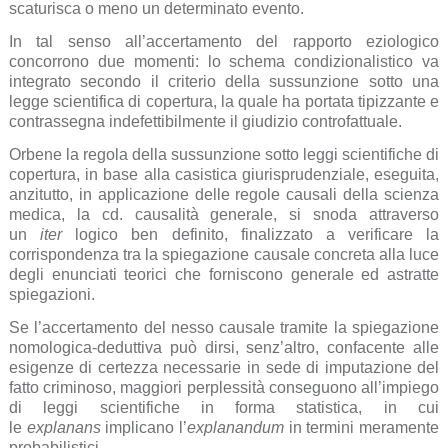
scaturisca o meno un determinato evento.
In tal senso all’accertamento del rapporto eziologico
concorrono due momenti: lo schema condizionalistico va
integrato secondo il criterio della sussunzione sotto una
legge scientifica di copertura, la quale ha portata tipizzante e
contrassegna indefettibilmente il giudizio controfattuale.
Orbene la regola della sussunzione sotto leggi scientifiche di
copertura, in base alla casistica giurisprudenziale, eseguita,
anzitutto, in applicazione delle regole causali della scienza
medica, la cd. causalità generale, si snoda attraverso
un
iter
logico ben definito, finalizzato a verificare la
corrispondenza tra la spiegazione causale concreta alla luce
degli enunciati teorici che forniscono generale ed astratte
spiegazioni.
Se l’accertamento del nesso causale tramite la spiegazione
nomologica-deduttiva può dirsi, senz’altro, confacente alle
esigenze di certezza necessarie in sede di imputazione del
fatto criminoso, maggiori perplessità conseguono all’impiego
di leggi scientifiche in forma statistica, in cui
le
explanans
implicano l’
explanandum
in termini meramente
probabilistici.