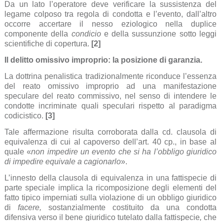
Da un lato l’operatore deve verificare la sussistenza del
legame colposo tra regola di condotta e l’evento, dall’altro
occorre accertare il nesso eziologico nella duplice
componente della
condicio
e della sussunzione sotto leggi
scientifiche di copertura.
[2]
Il delitto omissivo improprio: la posizione di garanzia.
La dottrina penalistica tradizionalmente riconduce l’essenza
del reato omissivo improprio ad una manifestazione
speculare del reato commissivo, nel senso di intendere le
condotte incriminate quali speculari rispetto al paradigma
codicistico.
[3]
Tale affermazione risulta corroborata dalla cd. clausola di
equivalenza di cui al capoverso dell’art. 40 cp., in base al
quale «
non impedire un evento che si ha l’obbligo giuridico
di impedire equivale a cagionarlo
».
L’innesto della clausola di equivalenza in una fattispecie di
parte speciale implica la ricomposizione degli elementi del
fatto tipico imperniati sulla violazione di un obbligo giuridico
di
facere,
sostanzialmente costituito da una condotta
difensiva verso il bene giuridico tutelato dalla fattispecie
,
che