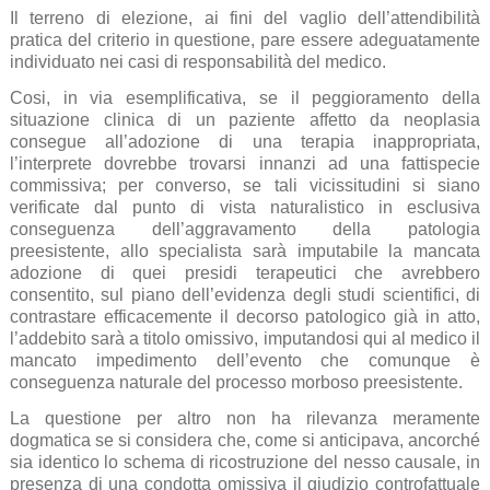
Il terreno di elezione, ai fini del vaglio dell’attendibilità
pratica del criterio in questione, pare essere adeguatamente
individuato nei casi di responsabilità del medico.
Cosi, in via esemplificativa, se il peggioramento della
situazione clinica di un paziente affetto da neoplasia
consegue all’adozione di una terapia inappropriata,
l’interprete dovrebbe trovarsi innanzi ad una fattispecie
commissiva; per converso, se tali vicissitudini si siano
verificate dal punto di vista naturalistico in esclusiva
conseguenza dell’aggravamento della patologia
preesistente, allo specialista sarà imputabile la mancata
adozione di quei presidi terapeutici che avrebbero
consentito, sul piano dell’evidenza degli studi scientifici, di
contrastare efficacemente il decorso patologico già in atto,
l’addebito sarà a titolo omissivo, imputandosi qui al medico il
mancato impedimento dell’evento che comunque è
conseguenza naturale del processo morboso preesistente.
La questione per altro non ha rilevanza meramente
dogmatica se si considera che, come si anticipava, ancorché
sia identico lo schema di ricostruzione del nesso causale, in
presenza di una condotta omissiva il giudizio controfattuale