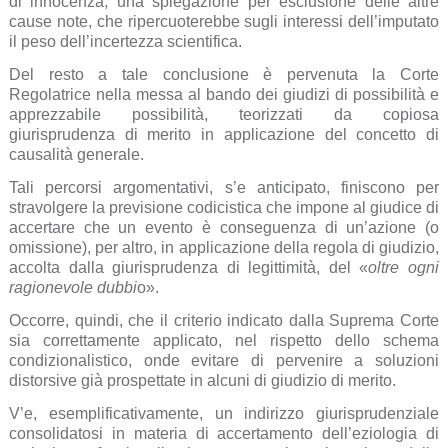
di innocenza, una spiegazione per esclusione delle altre
cause note, che ripercuoterebbe sugli interessi dell’imputato
il peso dell’incertezza scientifica.
Del resto a tale conclusione è pervenuta la Corte
Regolatrice nella messa al bando dei giudizi di possibilità e
apprezzabile possibilità, teorizzati da copiosa
giurisprudenza di merito in applicazione del concetto di
causalità generale.
Tali percorsi argomentativi, s’e anticipato, finiscono per
stravolgere la previsione codicistica che impone al giudice di
accertare che un evento è conseguenza di un’azione (o
omissione), per altro, in applicazione della regola di giudizio,
accolta dalla giurisprudenza di legittimità, del «
oltre ogni
ragionevole dubbi
o».
Occorre, quindi, che il criterio indicato dalla Suprema Corte
sia correttamente applicato, nel rispetto dello schema
condizionalistico, onde evitare di pervenire a soluzioni
distorsive già prospettate in alcuni di giudizio di merito.
V’e, esemplificativamente, un indirizzo giurisprudenziale
consolidatosi in materia di accertamento dell’eziologia di