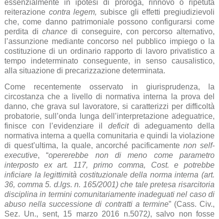
essenzialmente in ipotesi di proroga, rinnovo o ripetuta
reiterazione
contra legem,
subisce gli effetti pregiudizievoli
che, come danno patrimoniale possono configurarsi come
perdita di
chance
di conseguire, con percorso alternativo,
l’assunzione mediante concorso nel pubblico impiego o la
costituzione di un ordinario rapporto di lavoro privatistico a
tempo indeterminato conseguente, in senso causalistico,
alla situazione di precarizzazione determinata.
Come recentemente osservato in giurisprudenza, la
circostanza che a livello di normativa interna la prova del
danno, che grava sul lavoratore, si caratterizzi per difficoltà
probatorie, sull’onda lunga dell’interpretazione adeguatrice,
finisce con l’evidenziare il
deficit
di adeguamento della
normativa interna a quella comunitaria e quindi la violazione
di quest’ultima, la quale, ancorché pacificamente
non self-
executive
, “
opererebbe non di meno come parametro
interposto ex art. 117, primo comma, Cost. e potrebbe
inficiare la legittimità costituzionale della norma interna (art.
36, comma 5. d.lgs. n. 165/2001) che tale pretesa risarcitoria
disciplina in termini comunitariamente inadeguati nel caso di
abuso nella successione di contratti a termine
” (Cass. Civ.,
Sez. Un., sent, 15 marzo 2016 n.5072
)
, salvo non fosse