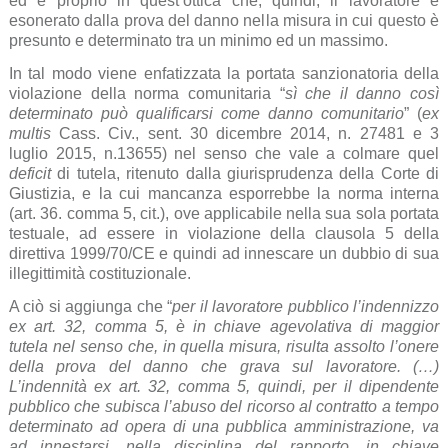
ed è proprio in quest’ottica che, quindi, il lavoratore è
esonerato dalla prova del danno nella misura in cui questo è
presunto e determinato tra un minimo ed un massimo.
In tal modo viene enfatizzata la portata sanzionatoria della
violazione della norma comunitaria “
sì che il danno così
determinato può qualificarsi come danno comunitario
” (
ex
multis
Cass. Civ., sent. 30 dicembre 2014, n. 27481 e 3
luglio 2015, n.13655) nel senso che vale a colmare quel
deficit
di tutela, ritenuto dalla giurisprudenza della Corte di
Giustizia, e la cui mancanza esporrebbe la norma interna
(art. 36. comma 5, cit.), ove applicabile nella sua sola portata
testuale, ad essere in violazione della clausola 5 della
direttiva 1999/70/CE e quindi ad innescare un dubbio di sua
illegittimità costituzionale.
A ciò si aggiunga che “
per il lavoratore pubblico l’indennizzo
ex art. 32, comma 5, è in chiave agevolativa di maggior
tutela nel senso che, in quella misura, risulta assolto l’onere
della prova del danno che grava sul lavoratore. (…)
L’indennità ex art. 32, comma 5, quindi, per il dipendente
pubblico che subisca l’abuso del ricorso al contratto a tempo
determinato ad opera di una pubblica amministrazione, va
ad innestarsi, nella disciplina del rapporto, in chiave