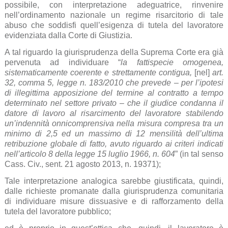
possibile, con interpretazione adeguatrice, rinvenire
nell’ordinamento nazionale un regime risarcitorio di tale
abuso che soddisfi quell’esigenza di tutela del lavoratore
evidenziata dalla Corte di Giustizia.
A tal riguardo la giurisprudenza della Suprema Corte era già
pervenuta ad individuare “
la fattispecie omogenea,
sistematicamente coerente e strettamente contigua,
[nel]
art.
32, comma 5, legge n. 183/2010 che prevede – per l’ipotesi
di illegittima apposizione del termine al contratto a tempo
determinato nel settore privato – che il giudice condanna il
datore di lavoro al risarcimento del lavoratore stabilendo
un’indennità onnicomprensiva nella misura compresa tra un
minimo di 2,5 ed un massimo di 12 mensilità dell’ultima
retribuzione globale di fatto, avuto riguardo ai criteri indicati
nell’articolo 8 della legge 15 luglio 1966, n. 604
” (in tal senso
Cass. Civ., sent. 21 agosto 2013, n. 19371);
Tale interpretazione analogica sarebbe giustificata, quindi,
dalle richieste promanate dalla giurisprudenza comunitaria
di individuare misure dissuasive e di rafforzamento della
tutela del lavoratore pubblico;