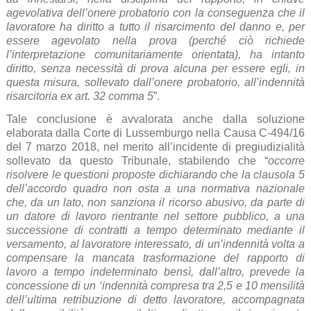
agevolativa dell’onere probatorio con la conseguenza che il
lavoratore ha diritto a tutto il risarcimento del danno e, per
essere agevolato nella prova (perché ciò richiede
l’interpretazione comunitariamente orientata), ha intanto
diritto, senza necessità di prova alcuna per essere egli, in
questa misura, sollevato dall’onere probatorio, all’indennità
risarcitoria ex art. 32 comma 5
”.
Tale conclusione è avvalorata anche dalla soluzione
elaborata dalla Corte di Lussemburgo nella Causa C-494/16
del 7 marzo 2018, nel merito all’incidente di pregiudizialità
sollevato da questo Tribunale, stabilendo che “
occorre
risolvere le questioni proposte dichiarando che la clausola 5
dell’accordo quadro non osta a una normativa nazionale
che, da un lato, non sanziona il ricorso abusivo, da parte di
un datore di lavoro rientrante nel settore pubblico, a una
successione di contratti a tempo determinato mediante il
versamento, al lavoratore interessato, di un’indennità volta a
compensare la mancata trasformazione del rapporto di
lavoro a tempo indeterminato bensì, dall’altro, prevede la
concessione di un ‘indennità compresa tra 2,5 e 10 mensilità
dell’ultima retribuzione di detto lavoratore, accompagnata