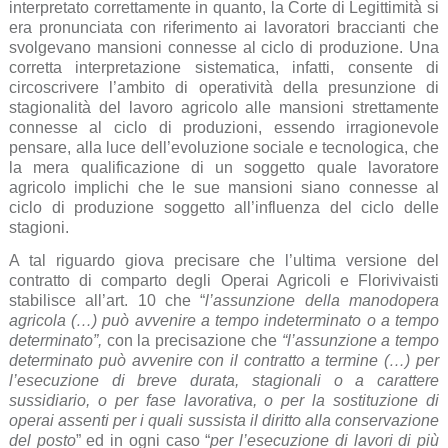
interpretato correttamente in quanto, la Corte di Legittimità si
era pronunciata con riferimento ai lavoratori braccianti che
svolgevano mansioni connesse al ciclo di produzione. Una
corretta interpretazione sistematica, infatti, consente di
circoscrivere l’ambito di operatività della presunzione di
stagionalità del lavoro agricolo alle mansioni strettamente
connesse al ciclo di produzioni, essendo irragionevole
pensare, alla luce dell’evoluzione sociale e tecnologica, che
la mera qualificazione di un soggetto quale lavoratore
agricolo implichi che le sue mansioni siano connesse al
ciclo di produzione soggetto all’influenza del ciclo delle
stagioni.
A tal riguardo giova precisare che l’ultima versione del
contratto di comparto degli Operai Agricoli e Florivivaisti
stabilisce all’art. 10 che “
l’assunzione della manodopera
agricola (…) può avvenire a tempo indeterminato o a tempo
determinato”,
con la precisazione che
“l’assunzione a tempo
determinato può avvenire con il contratto a termine (…) per
l’esecuzione di breve durata, stagionali o a carattere
sussidiario, o per fase lavorativa, o per la sostituzione di
operai assenti per i quali sussista il diritto alla conservazione
del posto
” ed in ogni caso “
per l’esecuzione di lavori di più