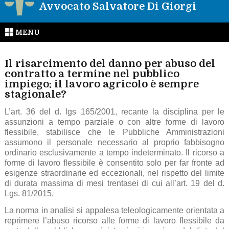
Avvocato Salvatore Di Giorgi
MENU
Il risarcimento del danno per abuso del
contratto a termine nel pubblico
impiego: il lavoro agricolo è sempre
stagionale?
L’art. 36 del d. lgs 165/2001, recante la disciplina per le
assunzioni a tempo parziale o con altre forme di lavoro
flessibile, stabilisce che le Pubbliche Amministrazioni
assumono il personale necessario al proprio fabbisogno
ordinario esclusivamente a tempo indeterminato. Il ricorso a
forme di lavoro flessibile è consentito solo per far fronte ad
esigenze straordinarie ed eccezionali, nel rispetto del limite
di durata massima di mesi trentasei di cui all’art. 19 del d.
Lgs. 81/2015.
La norma in analisi si appalesa teleologicamente orientata a
reprimere l’abuso ricorso alle forme di lavoro flessibile da