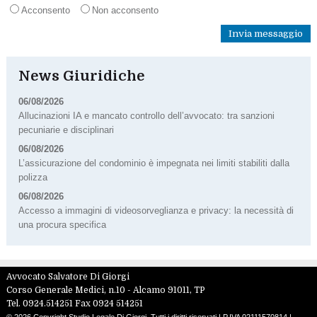
Acconsento
Non acconsento
News Giuridiche
06/08/2026
Allucinazioni IA e mancato controllo dell’avvocato: tra sanzioni
pecuniarie e disciplinari
06/08/2026
L’assicurazione del condominio è impegnata nei limiti stabiliti dalla
polizza
06/08/2026
Accesso a immagini di videosorveglianza e privacy: la necessità di
una procura specifica
Avvocato Salvatore Di Giorgi
Corso Generale Medici, n.10 -
Alcamo
91011
,
TP
Tel.
0924.514251
Fax
0924 514251